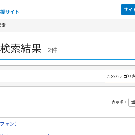
サイ
検索
検索結果
2件
表示順
：
フォン）