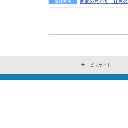
画面の見かた（社員の
社員を検索する方法を説明します。 1
操作方法
れます。 2. ［検索］タブより...
［社員シート検索］画面の見かたについて
続きを読む
ループ、検索画面のいずれかが表示されま.
続きを読む
サービスサイト