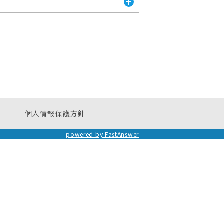
、グループ、検索画面のいずれかが表示さ
く
開
タップします。 最後に開かれた部署、グ
く
個人情報保護方針
powered by FastAnswer