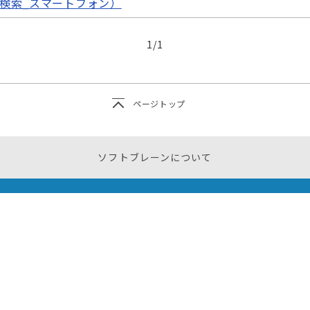
検索_スマートフォン）
. スライドメニューの［社員］をタップします。 最後に開かれた部署
説明します。 画面の開きかた 1. スライドメニューの［社員］を
1
/
1
..
ページトップ
ソフトブレーンについて