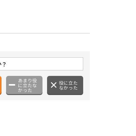
か？
あまり役
役に立た
に立たな
なかった
かった