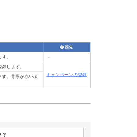
参照先
ます。
－
登録します。
キャンペーンの登録
ます。背景が赤い項
か？