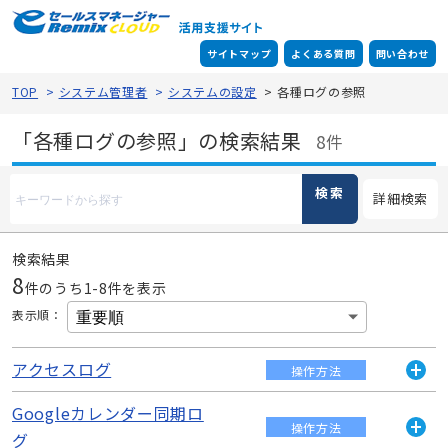
サイトマップ
よくある質問
問い合わせ
TOP
>
システム管理者
>
システムの設定
>
各種ログの参照
「各種ログの参照」の検索結果
8件
検索
詳細検索
検索結果
8
件のうち1-
8
件を表示
表示順
：
アクセスログ
操作方法
開
く
Googleカレンダー同期ロ
アクセスログをダウンロードして確認します。 アクセスロ
操作方法
グには「誰が」「いつ」「どこから」「何件の」顧客デー
グ
開