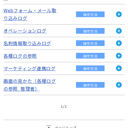
タにアクセスしたかが記録されるため、アクセスログを確認
く
することで顧客データへの不正なア...
Webフォーム・メール取
Googleカレンダー同期ログをダウンロードして確認しま
操作方法
す。 Googleカレンダーとの同期 Googleカレンダーの同期
続きを読む
り込みログ
開
を行っていない場合は...
く
オペレーションログ
Webフォーム・メール取り込みログをダウンロードして確
続きを読む
操作方法
認します。 メール取り込みを行っていない場合は、［各種
開
ログの参照］画面のログ一覧に［Webフォーム・メール取
く
名刺情報取り込みログ
ul { padding-left: 30px; } オペレーションログをダウンロ
操作方法
り込み...
ードして確認します。 オペレーションログとは、ユーザー
開
がeセー...
く
各種ログの参照
名刺情報取り込みログをダウンロードして確認します。 名
操作方法
続きを読む
刺情報取り込み 名刺情報取り込みを行っていない場合は、
開
続きを読む
［各種ログの参照］画面のログ一覧に...
く
マーケティング連携ログ
ul { padding-left: 30px; } eセールスマネージャーの各種ロ
操作方法
グファイルをダウンロードして、システムへのアクセス状況
開
続きを読む
を確認できます。 例え...
く
画面の見かた（各種ログ
マーケティング連携ログをダウンロードして確認します。
操作方法
esm marketing連携機能を契約されていない、且つesm
の参照_管理者）
続きを読む
開
marketingの連携設定が完...
く
［各種ログの参照］画面の見かたについて説明します。 画
続きを読む
1
/
1
面の開きかた 1. メニューの［システムの設定］＞［各種ロ
グの参照］をクリックします。 ［各種ログの参照］画面が
表示されます...
続きを読む
ページトップ