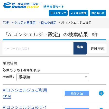
サイトマップ
よくある質問
問い合わせ
TOP
>
システム管理者
>
自社の設定
>
AIコンシェルジュ設定
「AIコンシェルジュ設定」の検索結果
8件
検索
詳細検索
検索結果
8
件のうち1-
8
件を表示
表示順
：
AIコンシェルジュご利用
操作方法
状況
開
く
AIコンシェルジュのライ
AIコンシェルジュで使用された文字数を確認することが可能