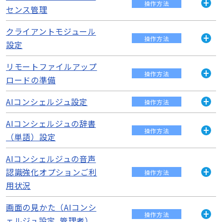
操作方法
です。 AIコンシェルジュのご利用状況の参照 当月（現在）
センス管理
開
AIコンシェルジュで利用されている文字数を参照する場合を
く
例に、説明しま...
クライアントモジュール
社員にAIコンシェルジュライセンスの付与・付与したライセ
操作方法
ンスの解除が可能です。 社員にAIコンシェルジュライセン
続きを読む
設定
開
スを付与することで、対象の社員がAIコンシェルジュの各種
く
機能を利用できるよう...
リモートファイルアップ
クライアントモジュールは、以下の構成になっています。
操作方法
初回実行時に一部フォルダが自動作成されます。 アップロ
続きを読む
ロードの準備
開
ードするファイルの種類 ...
く
AIコンシェルジュ設定
AIコンシェルジュでは、次の3つのジャンルのファイルをAI
続きを読む
操作方法
に学習させ、その内容について質問を行うことができます。
開
・規定資料 ・商品説明書類 ・提案資料 ...
く
AIコンシェルジュの辞書
AIコンシェルジュ設定画面で各種設定を行うことで、AIコン
操作方法
シェルジュのナレッジサジェスト機能を利用するためのAI学
（単語）設定
続きを読む
開
習用のファイルを専用のバッチファイルを使用してアップ
く
ロードしたり、アップロー...
AIコンシェルジュの音声
音声認識強化オプションでは、AIコンシェルジュアプリで文
字起こしする際に使用する辞書（単語）を設定することが
続きを読む
認識強化オプションご利
操作方法
可能です。 専門用語などの単語を登録しておくことで、文
開
用状況
字起こしの際に音声で発話され...
く
続きを読む
画面の見かた（AIコンシ
AIコンシェルジュアプリで文字起こしを行う際に、各種音声
操作方法
エンジンモデルごとに使用された時間を確認することが可
ェルジュ設定_管理者）