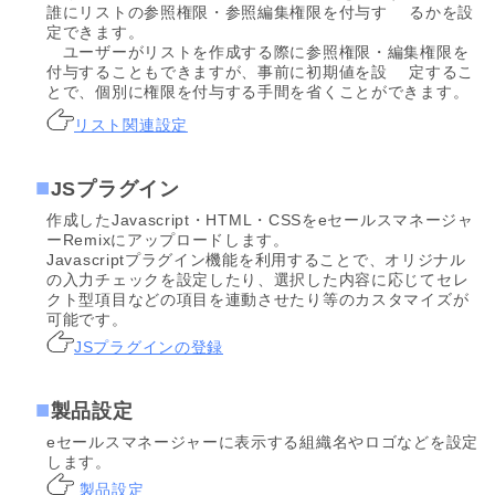
誰にリストの参照権限・参照編集権限を付与す るかを設
定できます。
ユーザーがリストを作成する際に参照権限・編集権限を
付与することもできますが、事前に初期値を設 定するこ
とで、個別に権限を付与する手間を省くことができます。
リスト関連設定
JSプラグイン
作成したJavascript・HTML・CSSをeセールスマネージャ
ーRemixにアップロードします。
Javascriptプラグイン機能を利用することで、オリジナル
の入力チェックを設定したり、選択した内容に応じてセレ
クト型項目などの項目を連動させたり等のカスタマイズが
可能です。
JSプラグインの登録
製品設定
eセールスマネージャーに表示する組織名やロゴなどを設定
します。
製品設定